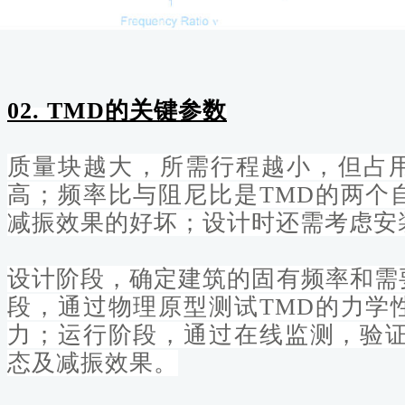
02. TMD的关键参数
质量块越大，所需行程越小，但占
高；频率比与阻尼比
是TMD的两个
减振效果的好坏；
设计时还需考虑安
设
计
阶
段，
确
定
建
筑
的
固
有
频率
和
需
段，通过
物
理
原
型
测
试
T
M
D
的
力
学
力；
运
行
阶
段，通过
在
线
监
测，
验
态及减振效果
。