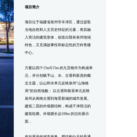
项目简介
项目位于福建省泉州市丰泽区，通过提取
当地自然和人文历史特征的元素，将其融
入简洁的建筑形体，创造出既有泉州地域
特色，又充满故事性和标志性的万科售楼
中心。
方案以四个15mX15m 的九宫格作为构成单
元，并分别赋予山、水、古厝和新居的概
念主题，以山和水单元反映泉州“山海格
局”的自然地貌； 以古厝和新居单元反映
泉州从闽南古厝到海景新城的城市发展。
建筑二层的外墙膜结构，构成干净简洁的
建筑轮廓。外墙膜长达100m 的沿街展示
面，
有如展开的城市画卷。膜结构白天轻盈通