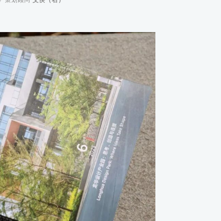
》策划顾问
艾侠（右）